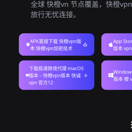
全球 快橙vn 节点覆盖，快橙vp
旅行无忧连接。
APK直接下载 快橙vpn版
App St
本 快橙vpn加密技术
版本 vpn
下载极速跨境代理 macOS
Windo
版本 – 快橙vpn版本 快诚
版本 橙 v
vpn 官方12