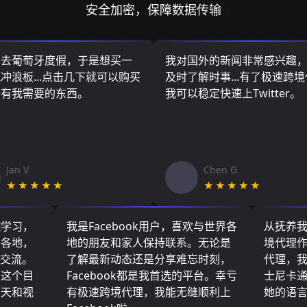
安全加密，保障数据传输
算去葡萄牙度假，于是想买一
我对国外的新闻非常感兴趣
冲浪板...点击几下就可以购买
及时了解时事...有了极速跨
所有我需要的东西。
我可以稳定快速上Twitter。
Jan V
Chen G
★★★★★
★★★★★
院学习，
我是Facebook用户，喜欢与世界各
从抚养
界各地，
地的朋友和家人保持联系。无论是
境代理
们交流。
了解最新动态还是分享难忘时刻，
代理，
了这个目
Facebook都是我首选的平台。幸亏
士尼卡
聊天和视
有极速跨境代理，我能无缝顺利上
她的语